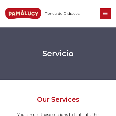
Ir
Mai
al
Tienda de Disfraces
Men
contenido
Servicio
Our Services
You can use these sections to highlight the